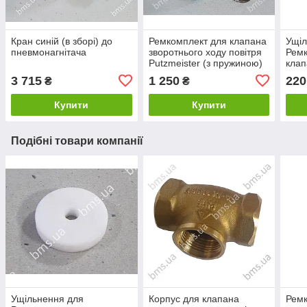
Кран синій (в зборі) до
Ремкомплект для клапана
Ущіл
пневмонагнітача
зворотнього ходу повітря
Ремк
Putzmeister (з пружиною)
клап
пові
3 715
1 250
220
₴
₴
Купити
Купити
Подібні товари компанії
Ущільнення для
Корпус для клапана
Ремк