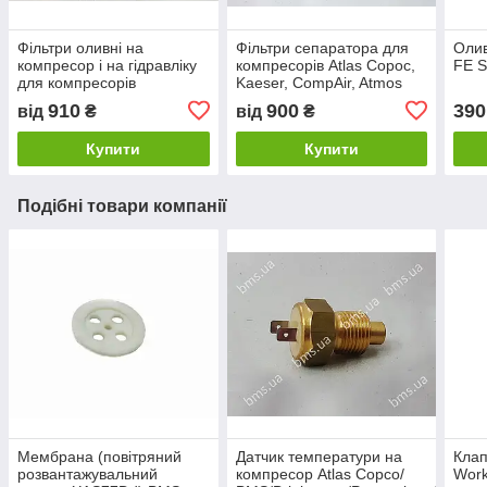
Фільтри оливні на
Фільтри сепаратора для
Оли
компресор і на гідравліку
компресорів Atlas Copoc,
FE 
для компресорів
Kaeser, CompAir, Atmos
910
900
390
від
₴
від
₴
Купити
Купити
Подібні товари компанії
Мембрана (повітряний
Датчик температури на
Клап
розвантажувальний
компресор Atlas Copco/
Work