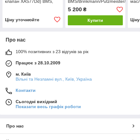
клапан XAS77Dd) BMS,
BMS/Brinkmann/Putzmeister/Estrom
мас
Brinkmann. Putzmeister
5 200
₴
Ціну уточнюйте
Цін
Купити
Про нас
100% позитивних з 23 відгуків за рік
Працює з 28.10.2009
м. Київ
Вільні та Незламні вул., Київ, Україна
Контакти
Сьогодні вихідний
Показати весь графік роботи
Про нас