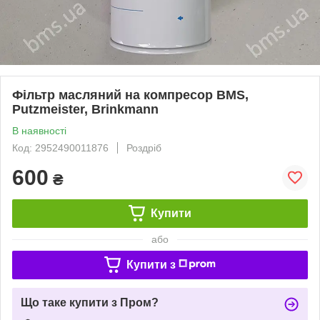
Фільтр масляний на компресор BMS,
Putzmeister, Brinkmann
В наявності
Код: 2952490011876
Роздріб
600
₴
Купити
або
Купити з
Що таке купити з Пром?