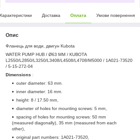
Характеристики
Доставка
Оплата
Умови повернення
Опис
Фланець для води, двигун Kubota
WATER PUMP HUB / Ø63 MM / KUBOTA
L2550/L2850/L3250/L3408/L4508/L4708/M5000 / 1A021-73520
/ 5-15-272-04
Dimensions
:
outer diameter: 63 mm.
inner diameter: 16 mm.
height: 8 / 17.50 mm,
diameter of holes for mounting screws: 5 mm,
spacing of holes for mounting screws: 50 mm
(measured diagonally), 35 mm (measured from each
other),
original part numbers: 1A021-73520,