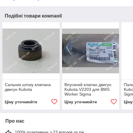
Подібні товари компанії
Сальник штоку клапана
Впускний клапан двигун
Пали
двигун Kubota
Kubota V2203 для BMS
Kub
Worker Sigma
Sigm
Ціну уточнюйте
Ціну уточнюйте
Цін
Про нас
100% позитивних з 23 відгуків за рік