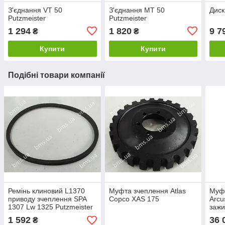
З'єднання VT 50
З'єднання MT 50
Диск
Putzmeister
Putzmeister
1 294
1 820
9 7
₴
₴
Купити
Купити
Подібні товари компанії
Ремінь клиновий L1370
Муфта зчеплення Atlas
Муфт
приводу зчеплення SPA
Copco XAS 175
Arcu
1307 Lw 1325 Putzmeister
заж
Р13
1 592
36 
₴