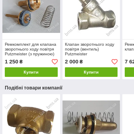
Ремкомплект для клапана
Клапан зворотнього ходу
Ремк
зворотнього ходу повітря
повітря (вентиль)
клап
Putzmeister (з пружиною)
Putzmeister
1 250
2 000
7 6
₴
₴
Купити
Купити
Подібні товари компанії