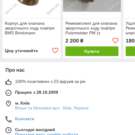
Корпус для клапана
Ремкомплект для клапана
Ущіл
зворотнього ходу повітря
зворотнього ходу повітря
Ремк
BMS Brinkmann
Putzmeister PM (з
клап
пружиною)
пові
2 200
180
₴
Ціну уточнюйте
Купити
Про нас
100% позитивних з 23 відгуків за рік
Працює з 28.10.2009
м. Київ
Вільні та Незламні вул., Київ, Україна
Контакти
Сьогодні вихідний
Показати весь графік роботи