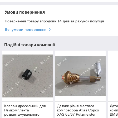
Умови повернення
Повернення товару впродовж 14 днів за рахунок покупця
Всі умови повернення
Подібні товари компанії
Клапан дросельний для
Датчик рівня мастила
Датч
Ремкомплекта
компресора Atlas Copco
комп
розвантажувального
XAS 65/67 Putzmeister
BMS/