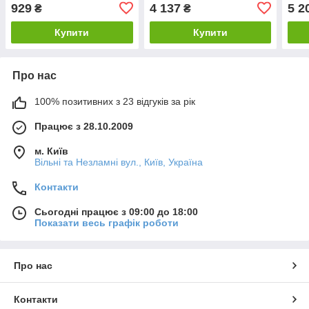
клапана Br45/BMS/PM740
929
4 137
5 2
₴
₴
Atlas Copco
Купити
Купити
Про нас
100% позитивних з 23 відгуків за рік
Працює з 28.10.2009
м. Київ
Вільні та Незламні вул., Київ, Україна
Контакти
Сьогодні працює з 09:00 до 18:00
Показати весь графік роботи
Про нас
Контакти