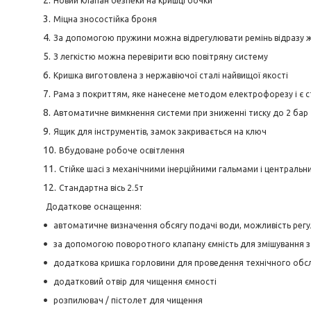
Новий клапан безпеки на кришці бочки
Міцна зносостійка броня
За допомогою пружини можна відрегулювати ремінь відразу 
З легкістю можна перевірити всю повітряну систему
Кришка виготовлена з нержавіючої сталі найвищої якості
Рама з покриттям, яке нанесене методом електрофорезу і є с
Автоматичне вимкнення системи при зниженні тиску до 2 бар
Ящик для інструментів, замок закривається на ключ
Вбудоване робоче освітлення
Стійке шасі з механічними інерційними гальмами і централь
Стандартна вісь 2.5т
Додаткове оснащення:
автоматичне визначення обсягу подачі води, можливість рег
за допомогою поворотного клапану ємність для змішування 
додаткова кришка горловини для проведення технічного обсл
додатковий отвір для чищення ємності
розпилювач / пістолет для чищення