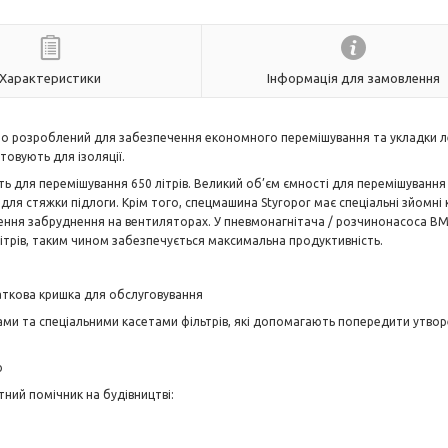
Характеристики
Інформація для замовлення
о розроблений для забезпечення економного перемішування та укладки л
товують для ізоляції.
 для перемішування 650 літрів. Великий об’єм ємності для перемішування
для стяжки підлоги. Крім того, спецмашина Styropor має спеціальні зйомні 
ення забруднення на вентиляторах. У пневмонагнітача /
розчинонасоса
BMS
літрів, таким чином забезпечується максимальна продуктивність.
даткова кришка для обслуговування
и та спеціальними касетами фільтрів, які допомагають попередити утво
ю
ий помічник на будівництві: