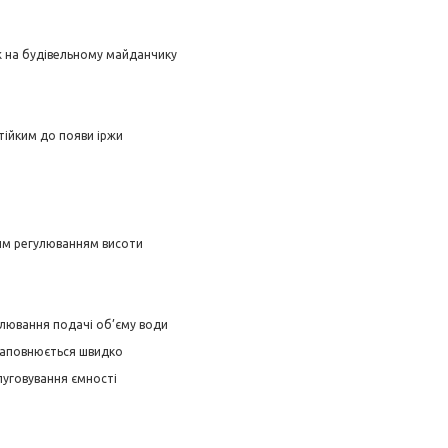
ж на будівельному майданчику
тійким до появи іржи
ним регулюванням висоти
улювання подачі об’єму води
заповнюється швидко
уговування ємності