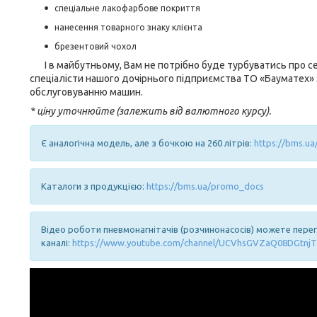
спеціальне лакофарбове покриття
нанесення товарного знаку клієнта
брезентовий чохол
І в майбутньому, Вам не потрібно буде турбуватись про се
спеціалісти нашого дочірнього підприємства ТО «Бауматех»
обслуговуванню машин.
* ціну уточнюйте (залежить від валютного курсу).
Є аналогічна модель, але з бочкою на 260 літрів:
https://bms.u
Каталоги з продукцією:
https://bms.ua/promo_docs
Відео роботи пневмонагнітачів (розчинонасосів) можете пере
каналі:
https://www.youtube.com/channel/UCVhsGVZaQ08DGtnjT