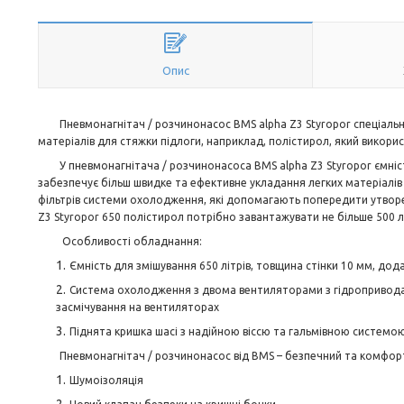
Опис
Пневмонагнітач / розчинонасос BMS alpha Z3 Styropor спеціальн
матеріалів для стяжки підлоги, наприклад, полістирол, який викорис
У пневмонагнітача / розчинонасоса BMS alpha Z3 Styropor ємність
забезпечує більш швидке та ефективне укладання легких матеріалів 
фільтрів системи охолодження, які допомагають попередити утвор
Z3 Styropor 650 полістирол потрібно завантажувати не більше 500 
Особливості обладнання:
Ємність для змішування 650 літрів, товщина стінки 10 мм, до
Система охолодження з двома вентиляторами з гідроприводам
засмічування на вентиляторах
Піднята кришка шасі з надійною віссю та гальмівною системо
Пневмонагнітач / розчинонасос від BMS – безпечний та комфортн
Шумоізоляція