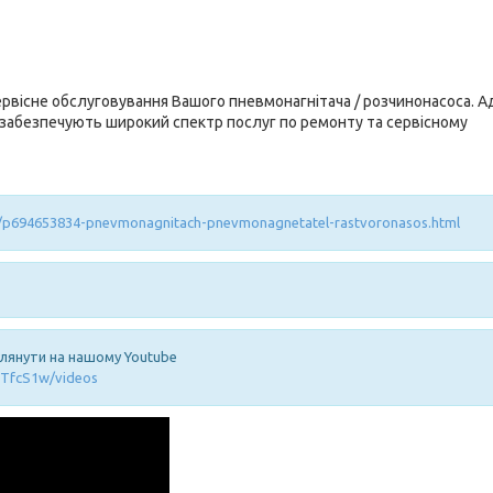
рвісне обслуговування Вашого пневмонагнітача / розчинонасоса. 
 забезпечують широкий спектр послуг по ремонту та сервісному
a/p694653834-pnevmonagnitach-pnevmonagnetatel-rastvoronasos.html
глянути на нашому Youtube
TfcS1w/videos