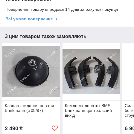
Повернення товару впродовж 14 днів за рахунок покупця
Всі умови повернення
З цим товаром також замовляють
Клапан скидання повітря
Комлпект лопаток BMS,
Сило
Brinkmann (з 08/97)
Brinkmann центральний
бочк
вихід
стру
260/
2 490
6 9
₴