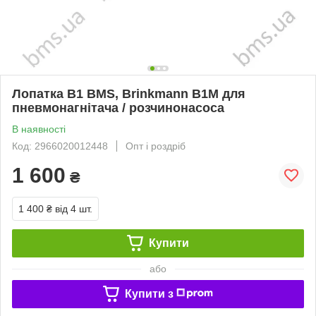
Лопатка B1 BMS, Brinkmann В1М для
пневмонагнітача / розчинонасоса
В наявності
Код: 2966020012448
Опт і роздріб
1 600
₴
1 400 ₴
від 4 шт.
Купити
або
Купити з