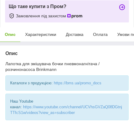
Що таке купити з Пром?
Замовлення під захистом
Опис
Характеристики
Доставка
Оплата
Умови п
Опис
Лапотка для змішувача бочки пневмонагнітача /
розчинонасоса Brinkmann
Каталоги з продукцією:
https://bms.ua/promo_docs
Наш Youtube
канал:
https://www.youtube.com/channel/UCVhsGVZaQ08DGtnj
TTfcS1w/videos?view_as=subscriber