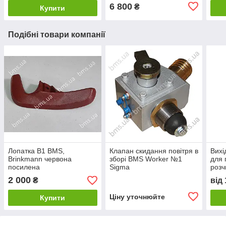
6 800
₴
Купити
Подібні товари компанії
Лопатка B1 BMS,
Клапан скидання повітря в
Вихі
Brinkmann червона
зборі BMS Worker №1
для 
посилена
Sigma
розч
2 000
₴
від
Ціну уточнюйте
Купити