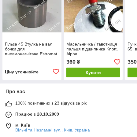
Гільза 45 Втулка на вал
Масельничка / тавотниця
Ручк
бочки для
пальця підшипника Knott,
65, 
пневмонагнітача Estromat
Alpha
360
350
₴
Ціну уточнюйте
Купити
Про нас
100% позитивних з 23 відгуків за рік
Працює з 28.10.2009
м. Київ
Вільні та Незламні вул., Київ, Україна