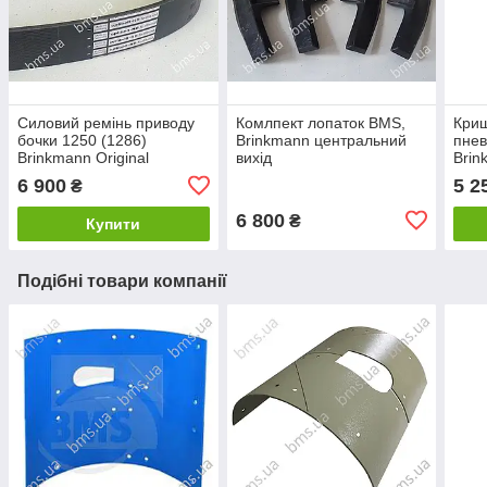
Силовий ремінь приводу
Комлпект лопаток BMS,
Криш
бочки 1250 (1286)
Brinkmann центральний
пнев
Brinkmann Original
вихід
Brin
6 900
5 2
₴
6 800
₴
Купити
Подібні товари компанії