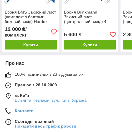
Броня BMS Захисний лист
Броня Brinkmann
Брон
(комплект з болтами,
Захисний лист
Захи
боковий вихід) Hardox
(центральний вихід) 4
(про
листи
Hard
12 000
₴/
5 600
2 8
₴
комплект
Купити
Купити
Про нас
100% позитивних з 23 відгуків за рік
Працює з 28.10.2009
м. Київ
Вільні та Незламні вул., Київ, Україна
Контакти
Сьогодні вихідний
Показати весь графік роботи