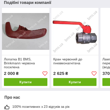
Подібні товари компанії
Лопатка B1 BMS,
Кран червоний до
Ламп
Brinkmann червона
пневмонагнітача
пере
посилена
(вод
2 000
2 625
370
₴
₴
Купити
Купити
Про нас
100% позитивних з 23 відгуків за рік