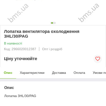
Лопатка вентилятора охолодження
3HL/30/PAG
В наявності
Код: 2966020012387
Опт і роздріб
Ціну уточнюйте
Опис
Характеристики
Доставка
Оплата
Умови п
Опис
Лопатка 3HL/30/PAG