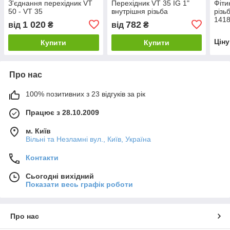
З'єднання перехідник VT
Перехідник VT 35 IG 1"
Фіти
50 - VT 35
внутрішня різьба
різь
1418
1 020
782
від
₴
від
₴
Цін
Купити
Купити
Про нас
100% позитивних з 23 відгуків за рік
Працює з 28.10.2009
м. Київ
Вільні та Незламні вул., Київ, Україна
Контакти
Сьогодні вихідний
Показати весь графік роботи
Про нас