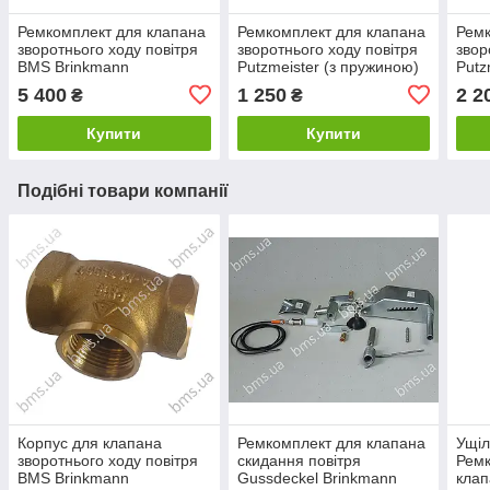
Ремкомплект для клапана
Ремкомплект для клапана
Ремк
зворотнього ходу повітря
зворотнього ходу повітря
звор
BMS Brinkmann
Putzmeister (з пружиною)
Putz
пру
5 400
1 250
2 2
₴
₴
Купити
Купити
Подібні товари компанії
Корпус для клапана
Ремкомплект для клапана
Ущіл
зворотнього ходу повітря
скидання повітря
Ремк
BMS Brinkmann
Gussdeckel Brinkmann
клап