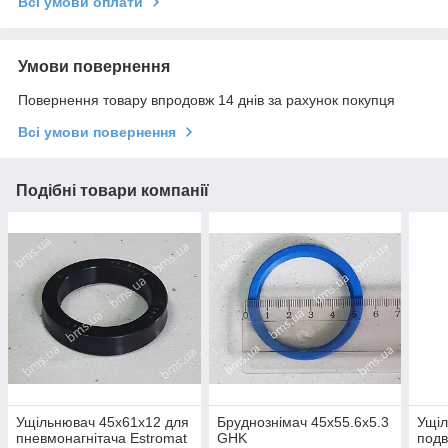
Всі умови оплати
Умови повернення
Повернення товару впродовж 14 днів за рахунок покупця
Всі умови повернення
Подібні товари компанії
Ущільнювач 45х61х12 для
Бруднознімач 45х55.6х5.3
Ущі
пневмонагнітача Estromat
GHK
подв