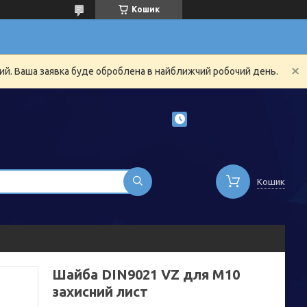
Кошик
ний. Ваша заявка буде оброблена в найближчий робочий день.
Кошик
Шайба DIN9021 VZ для M10
захисний лист