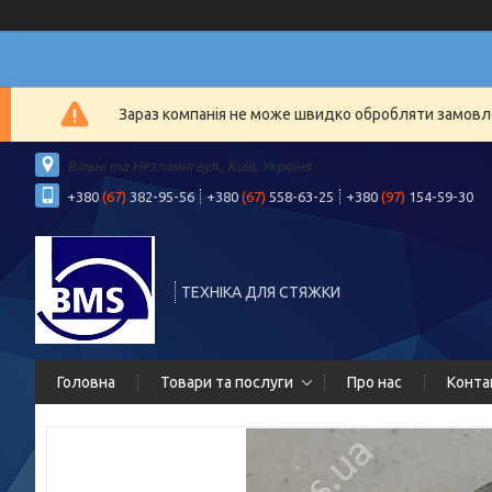
Зараз компанія не може швидко обробляти замовлен
Вільні та Незламні вул., Київ, Україна
+380
(67)
382-95-56
+380
(67)
558-63-25
+380
(97)
154-59-30
ТЕХНІКА ДЛЯ СТЯЖКИ
Головна
Товари та послуги
Про нас
Конта