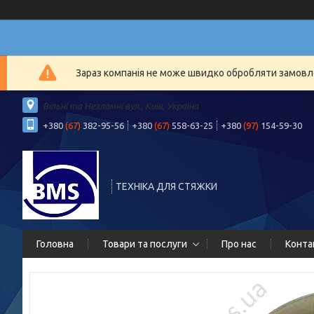
Зараз компанія не може швидко обробляти замовлен
Вільні та Незламні вул., Київ, Україна
+380
(67)
382-95-56
+380
(67)
558-63-25
+380
(97)
154-59-30
ТЕХНІКА ДЛЯ СТЯЖКИ
Головна
Товари та послуги
Про нас
Конта