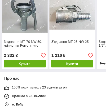
З'єднання MT 70 NW 50,
З'єднання MT 25 NW 25
З'єд
кріплення Perrot гнуте
1/8"
2 332
1 216
₴
₴
Цін
Купити
Купити
Про нас
100% позитивних з 23 відгуків за рік
Працює з 28.10.2009
м. Київ