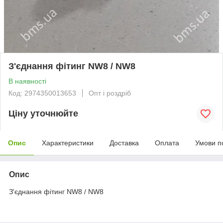
З'єднання фітинг NW8 / NW8
В наявності
Код: 2974350013653
Опт і роздріб
Ціну уточнюйте
Опис
Характеристики
Доставка
Оплата
Умови п
Опис
З'єднання фітинг NW8 / NW8