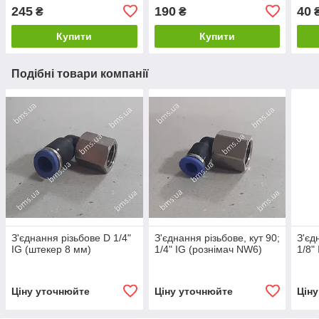
245
190
40
₴
₴
Купити
Купити
Подібні товари компанії
З'єднання різьбове D 1/4"
З'єднання різьбове, кут 90;
З'єд
IG (штекер 8 мм)
1/4" IG (рознімач NW6)
1/8"
Ціну уточнюйте
Ціну уточнюйте
Цін