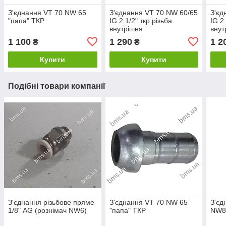
З'єднання VT 70 NW 65
З'єднання VT 70 NW 60/65
З'єд
"папа" ТКР
IG 2 1/2" ткр різьба
IG 2
внутрішня
внут
1 100
1 290
1 2
₴
₴
Купити
Купити
Подібні товари компанії
З'єднання різьбове пряме
З'єднання VT 70 NW 65
З'єд
1/8" AG (рознімач NW6)
"папа" ТКР
NW