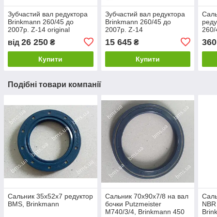
Зубчастий вал редуктора
Зубчастий вал редуктора
Саль
Brinkmann 260/45 до
Brinkmann 260/45 до
реду
2007р. Z-14 original
2007р. Z-14
260/
Putz
26 250
15 645
360
від
₴
₴
Купити
Купити
Подібні товари компанії
Сальник 35х52х7 редуктор
Сальник 70х90х7/8 на вал
Саль
BMS, Brinkmann
бочки Putzmeister
NBR 
М740/3/4, Brinkmann 450
Brin