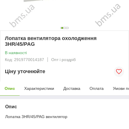
Лопатка вентилятора охолодження
3HR/45/PAG
В наявності
Код: 2919770014187
Опт і роздріб
Ціну уточнюйте
Опис
Характеристики
Доставка
Оплата
Умови п
Опис
Лопатка 3HR/45/PAG вентилятор