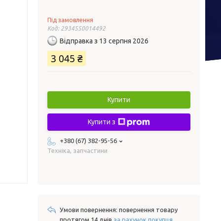
Під замовлення
Код:
2934550014492
Відправка з 13 серпня 2026
3 045 ₴
Купити
Купити з
+380 (67) 382-95-56
Техніка, запчастини
повернення товару
протягом 14 днів
за рахунок покупця