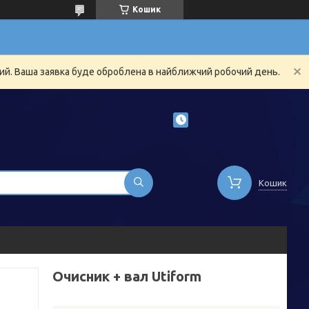
Кошик
ний. Ваша заявка буде оброблена в найближчий робочий день.
Кошик
Очисник + вал Utiform