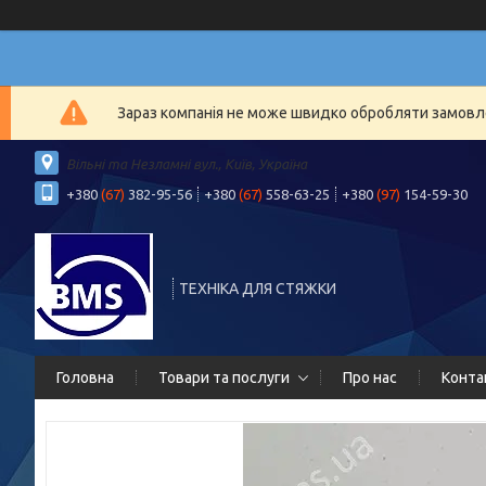
Зараз компанія не може швидко обробляти замовлен
Вільні та Незламні вул., Київ, Україна
+380
(67)
382-95-56
+380
(67)
558-63-25
+380
(97)
154-59-30
ТЕХНІКА ДЛЯ СТЯЖКИ
Головна
Товари та послуги
Про нас
Конта