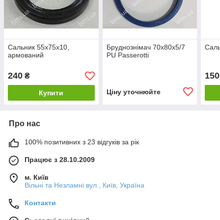
Сальник 55х75х10,
Бруднознімач 70х80х5/7
Саль
армований
PU Passerotti
240
150
₴
Ціну уточнюйте
Купити
Про нас
100% позитивних з 23 відгуків за рік
Працює з 28.10.2009
м. Київ
Вільні та Незламні вул., Київ, Україна
Контакти