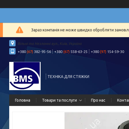
Зараз компанія не може швидко обробляти замовлен
Вільні та Незламні вул., Київ, Україна
+380
(67)
382-95-56
+380
(67)
558-63-25
+380
(97)
154-59-30
ТЕХНІКА ДЛЯ СТЯЖКИ
Головна
Товари та послуги
Про нас
Конта