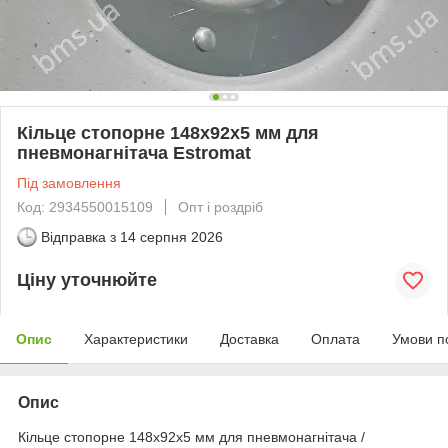
Кільце стопорне 148х92х5 мм для
пневмонагнітача Estromat
Під замовлення
Код: 2934550015109
Опт і роздріб
Відправка з
14 серпня 2026
Ціну уточнюйте
Опис
Характеристики
Доставка
Оплата
Умови п
Опис
Кільце стопорне 148х92х5 мм
для пневмонагнітача /