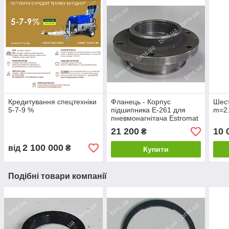
Кредитування спецтехніки
Фланець - Корпус
Шест
5-7-9 %
підшипника Е-261 для
m=2.
пневмонагнітача Estromat
21 200
10 
₴
2 100 000
від
₴
Купити
Подібні товари компанії