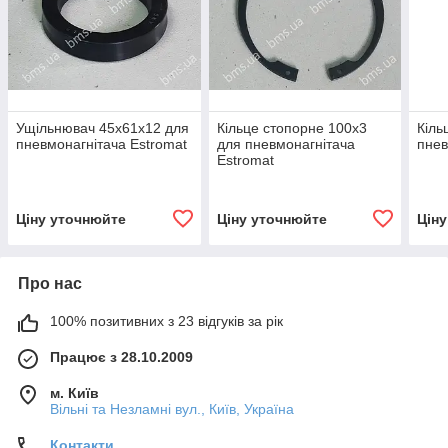
Ущільнювач 45х61х12 для
Кільце стопорне 100х3
Кіль
пневмонагнітача Estromat
для пневмонагнітача
пнев
Estromat
Ціну уточнюйте
Ціну уточнюйте
Цін
Про нас
100% позитивних з 23 відгуків за рік
Працює з 28.10.2009
м. Київ
Вільні та Незламні вул., Київ, Україна
Контакти