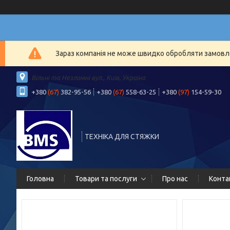
Зараз компанія не може швидко обробляти замовлен
Вільні та Незламні вул., Київ, Україна
+380
(67)
382-95-56
+380
(67)
558-63-25
+380
(97)
154-59-30
ТЕХНІКА ДЛЯ СТЯЖКИ
Головна
Товари та послуги
Про нас
Конта