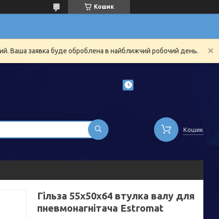
Кошик
ний. Ваша заявка буде оброблена в найближчий робочий день.
Кошик
Гільза 55х50х64 втулка валу для
пневмонагнітача Estromat