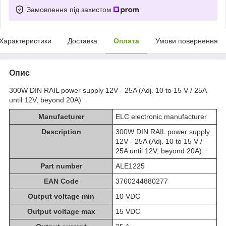
Замовлення під захистом
Характеристики
Доставка
Оплата
Умови повернення
Опис
300W DIN RAIL power supply 12V - 25A (Adj. 10 to 15 V / 25A
until 12V, beyond 20A)
Manufacturer
ELC electronic manufacturer
Description
300W DIN RAIL power supply
12V - 25A (Adj. 10 to 15 V /
25A until 12V, beyond 20A)
Part number
ALE1225
EAN Code
3760244880277
Output voltage min
10 VDC
Output voltage max
15 VDC