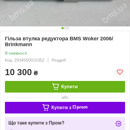
Гільза втулка редуктора BMS Woker 2006/
Brinkmann
В наявності
Код: 2934550015352
Роздріб
10 300
₴
Купити
або
Купити з
Що таке купити з Пром?