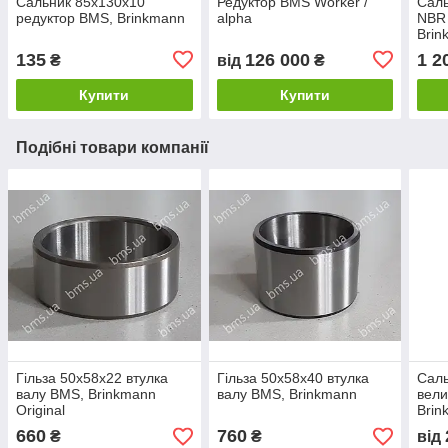
Сальник 85х130х10
Редуктор BMS Worker /
Саль
редуктор BMS, Brinkmann
alpha
NBR 
Brin
135
126 000
1 2
₴
від
₴
Купити
Купити
Подібні товари компанії
Гільза 50x58x22 втулка
Гільза 50x58x40 втулка
Саль
валу BMS, Brinkmann
валу BMS, Brinkmann
вели
Original
Brin
660
760
₴
₴
від