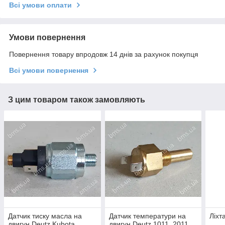
Всі умови оплати
Умови повернення
Повернення товару впродовж 14 днів за рахунок покупця
Всі умови повернення
З цим товаром також замовляють
Датчик тиску масла на
Датчик температури на
Ліхт
двигун Deutz Kubota
двигун Deutz 1011, 2011