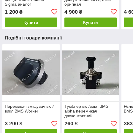
Sigma аналог
оригінал
1 200
4 900
4 6
₴
₴
Купити
Купити
Подібні товари компанії
Перемикач змішувач вкл/
Тумблер вкл/викл BMS
Реле
викл BMS Worker
alpha перемикач
BMS 
двоконтактний
3 200
260
383
₴
₴