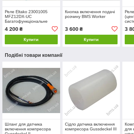
Реле Eltako 23001005
Кнопка включення подачі
Реле
MFZ12DX-UC
розчину BMS Worker
(цен
Багатофункціональне
сист
реле часу 230 В
240
4 200
3 600
3 8
₴
₴
Купити
Купити
Подібні товари компанії
Шланг для датчика
Сідло датчика включення
Комп
включення компресора
компресора Gussdeckel III
для 
Gussdeckel ІІ
штук