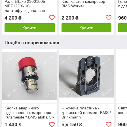
Реле Eltako 23001005
Кнопка стоп компресор
Голо
MFZ12DX-UC
BMS Worker
підс
Багатофункціональне
реле часу 230 В
4 200
2 200
960
₴
₴
Купити
Купити
Подібні товари компанії
Кнопка аварійного
Фіксуюча пластина -
Світ
відключення компресора
кріпильний елемент BMS /
кноп
Putzmeister/ BMS alpha CR
Brinkmann
1 430
150
960
₴
від
₴