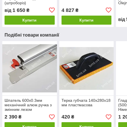
(штроборіз)
Olejn
1 650
4 827
від
₴
₴
від
Купити
Купити
Подібні товари компанії
Шпатель 600х0.3мм
Терка губчата 140х280х18
Глад
механічний алюм.ручка з
мм пластмасова
(500
змінним лезом
Німе
PROFESSIONAL OLEJNIK
2 390
420
1 2
₴
₴
Купити
Купити