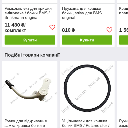
Ремкомплект для кришки
Пружина для кришки
Криш
змішувача / бочки BMS /
бочки, зліва для BMS
пра
Brinkmann original
original
11 480
₴/
810
1 5
₴
комплект
Купити
Купити
Подібні товари компанії
Ручка для відкривання
Ущільнювач для кришки
Ручк
замка кришки бочки в
бочки BMS / Putzmeister /
замк