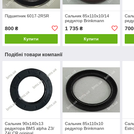
Підшипник 6017-2RSR
Сальник 85х110х10/14
Саль
редуктор Brinkmann
реду
800
1 735
700
₴
₴
Купити
Купити
Подібні товари компанії
Сальник 90х140х13
Сальник 85х110х10
Саль
редуктора BMS alpha Z3/
редуктор Brinkmann
Estr
Z4/ CR original