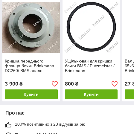
Кришка переднього
Ущільнювач для кришки
Вал 
фланця бочки Brinkmann
бочки BMS / Putzmeister /
65х6
DC260/ BMS аналог
Brinkmann
Brin
3 900
800
27 
₴
₴
Купити
Купити
Про нас
100% позитивних з 23 відгуків за рік