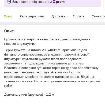
Замовлення під захистом
Опис
Характеристики
Доставка
Оплата
Умови п
Опис
Губчата терка закріплена на стержні, для розмочування
гіпсової штукатурки.
Терка губчата на штанзі 200x400mm. призначена для
фінішного вирівнювання, розтирання поверхні гіпсової
штукатурки круговими рухами після попереднього
зволоження, з подальшим глянсуванням шпателем.
Еластична поверхня губчастої терки не дряпає оброблювану
поверхню і не залишає слідів. Алюмінієвий корпус
відрізняється міцністю та малою питомою вагою. Відмінна
техніка виконання. Після зношування можлива заміна гумової
губки
Довжина ручки (держака) - 1,2 м