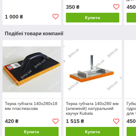
350
450
₴
1 000
₴
Купити
Подібні товари компанії
Терка губчата 140х280х18
Терка губчата 140х280 мм
Губк
мм пластмасова
(алюміній) натуральний
гідр
каучук Kubala
для 
420
1 515
450
₴
₴
Купити
Купити