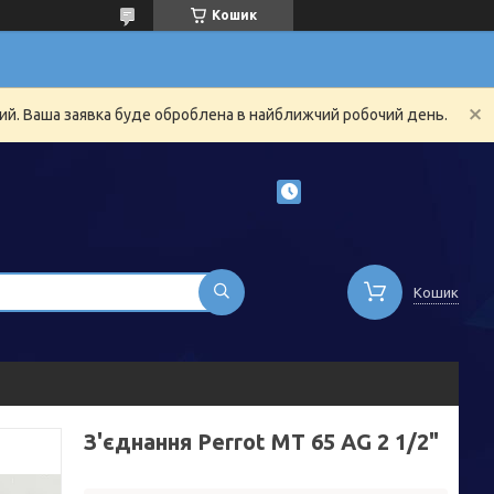
Кошик
ний. Ваша заявка буде оброблена в найближчий робочий день.
Кошик
З'єднання Perrot MT 65 AG 2 1/2"