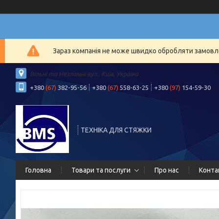
Зараз компанія не може швидко обробляти замовлен
Вільні та Незламні вул., Київ, Україна
+380
(67)
382-95-56
+380
(67)
558-63-25
+380
(97)
154-59-30
ТЕХНІКА ДЛЯ СТЯЖКИ
Головна
Товари та послуги
Про нас
Конта