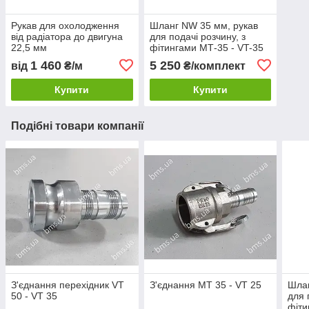
Рукав для охолодження
Шланг NW 35 мм, рукав
від радіатора до двигуна
для подачі розчину, з
22,5 мм
фітингами МТ-35 - VT-35
(13 м)
1 460
5 250
від
₴/м
₴/комплект
Купити
Купити
Подібні товари компанії
З'єднання перехідник VT
З'єднання MT 35 - VT 25
Шлан
50 - VT 35
для 
фіти