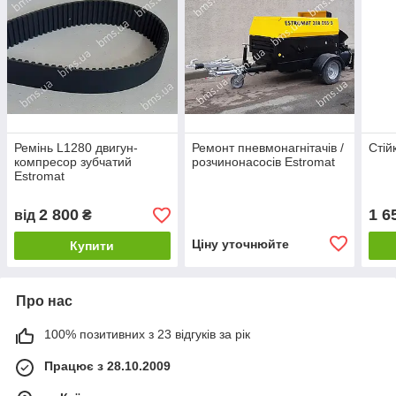
Ремінь L1280 двигун-
Ремонт пневмонагнітачів /
Стій
компресор зубчатий
розчинонасосів Estromat
Estromat
2 800
1 6
від
₴
Ціну уточнюйте
Купити
Про нас
100% позитивних з 23 відгуків за рік
Працює з 28.10.2009