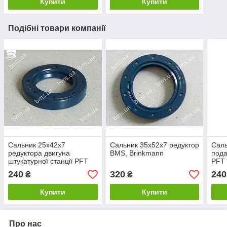
Купити
Купити
Подібні товари компанії
Сальник 25х42х7
Сальник 35х52х7 редуктор
Саль
редуктора двигуна
BMS, Brinkmann
пода
штукатурної станції PFT
PFT
240
320
240
₴
₴
Купити
Купити
Про нас