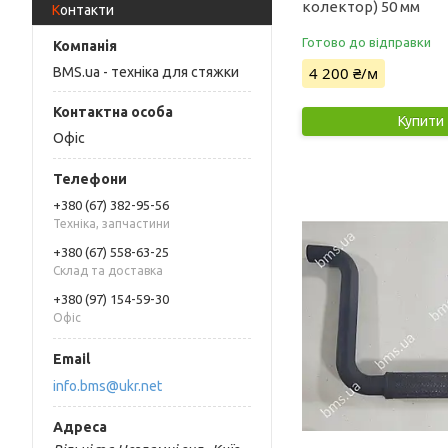
колектор) 50 мм
Контакти
Готово до відправки
4 200 ₴/м
BMS.ua - техніка для стяжки
Купити
Офіс
+380 (67) 382-95-56
Техніка, запчастини
+380 (67) 558-63-25
Склад та доставка
+380 (97) 154-59-30
Офіс
info.bms@ukr.net