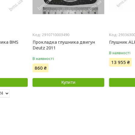
2910710003490
2933630
ника BMS
Прокладка глушника двигун
Глушник AL
Deutz 2011
В наявності
В наявності
13 955 ₴
860 ₴
Купити