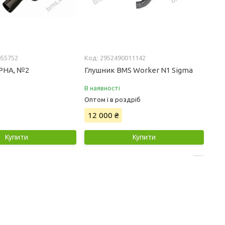
055752
2952490011142
PHA, №2
Глушник BMS Worker N1 Sigma
В наявності
Оптом і в роздріб
12 000 ₴
Купити
Купити