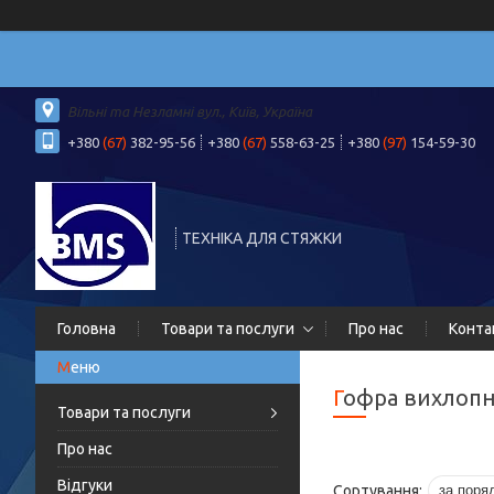
Вільні та Незламні вул., Київ, Україна
+380
(67)
382-95-56
+380
(67)
558-63-25
+380
(97)
154-59-30
ТЕХНІКА ДЛЯ СТЯЖКИ
Головна
Товари та послуги
Про нас
Конта
Гофра вихлоп
Товари та послуги
Про нас
Відгуки