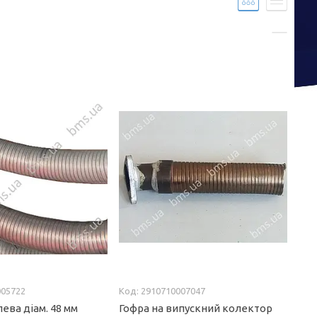
005722
2910710007047
ева діам. 48 мм
Гофра на випускний колектор