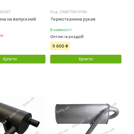
005067
2968770019784
на на випускний
Термотканина рукав
В наявності
ня
Оптом і в роздріб
9 600 ₴
Купити
Купити