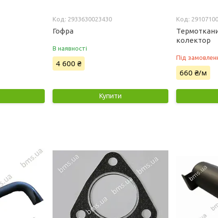
2933630023430
2910710
Гофра
Термоткани
колектор
В наявності
Під замовлен
4 600 ₴
660 ₴/м
Купити