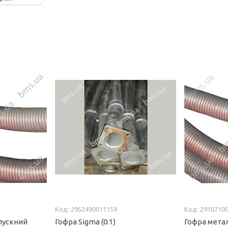
2952490011159
2910710
пускний
Гофра Sigma (0.1)
Гофра метал