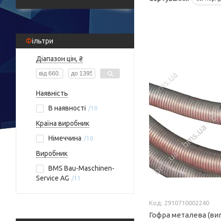
Фільтри
Діапазон цін, ₴
Наявність
В наявності
10
Країна виробник
Німеччина
10
Виробник
BMS Bau-Maschinen-
Service AG
11
2910710002240
Гофра металева (ви