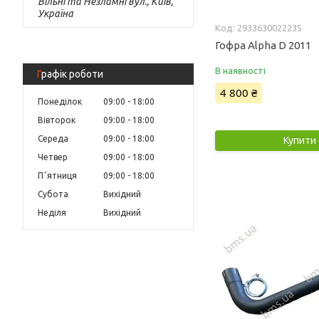
Вільні та Незламні вул., Київ,
Україна
2933630022235
Гофра Alpha D 2011
В наявності
Графік роботи
4 800 ₴
Понеділок
09:00
18:00
Вівторок
09:00
18:00
Середа
09:00
18:00
Купити
Четвер
09:00
18:00
Пʼятниця
09:00
18:00
Субота
Вихідний
Неділя
Вихідний