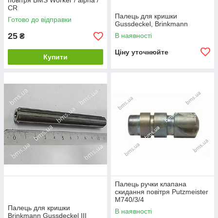
повітря BMS Worker / alpha /
CR
Палець для кришки
Готово до відправки
Gussdeckel, Brinkmann
25
В наявності
₴
Ціну уточнюйте
Купити
Палець ручки клапана
скидання повітря Putzmeister
М740/3/4
Палець для кришки
В наявності
Brinkmann Gussdeckel ІІІ