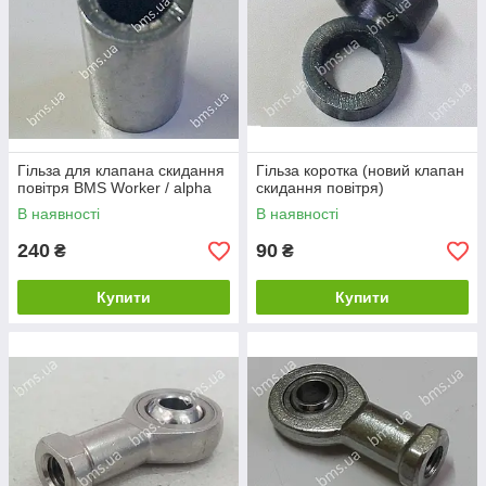
Гільза для клапана скидання
Гільза коротка (новий клапан
повітря BMS Worker / alpha
скидання повітря)
В наявності
В наявності
240
90
₴
₴
Купити
Купити