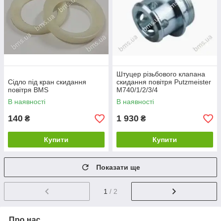
Штуцер різьбового клапана
Сідло під кран скидання
скидання повітря Putzmeister
повітря BMS
M740/1/2/3/4
В наявності
В наявності
140
1 930
₴
₴
Купити
Купити
Показати ще
1
/ 2
Про нас