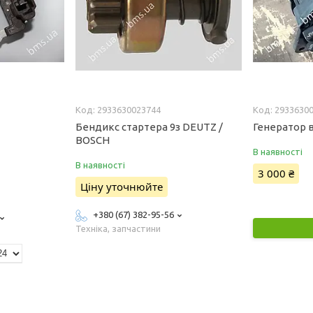
2933630023744
2933630
Бендикс стартера 9з DEUTZ /
Генератор 
BOSCH
В наявності
В наявності
3 000 ₴
Ціну уточнюйте
+380 (67) 382-95-56
Техніка, запчастини