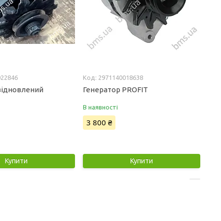
022846
2971140018638
відновлений
Генератор PROFIT
В наявності
3 800 ₴
Купити
Купити