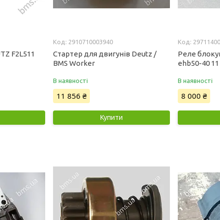
2910710003940
2971140
TZ F2L511
Стартер для двигунів Deutz /
Реле блоку
BMS Worker
ehb50-40 11
В наявності
В наявності
11 856 ₴
8 000 ₴
Купити