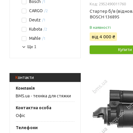
Bosch
1
2952490011760
CARGO
Стартер б/в (відно
2
BOSCH 136895
Deutz
1
В наявності
Kubota
2
від 4 000 ₴
Mahle
1
Ще 1
Купити
Контакти
BMS.ua - техніка для стяжки
Офіс