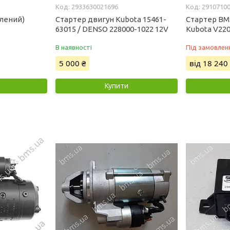
2933630021696
2910710
влений)
Стартер двигун Kubota 15461-
Стартер BM
63015 / DENSO 228000-1022 12V
Kubota V2203
В наявності
Під замовлен
5 000 ₴
від 18 240
Купити