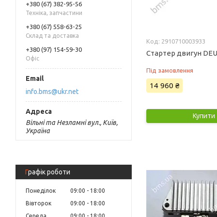
+380 (67) 382-95-56
Техніка, запчастини
+380 (67) 558-63-25
Склад та доставка
2910710003933
+380 (97) 154-59-30
Стартер двигун DEU
Офіс
Під замовлення
14 960 ₴
info.bms@ukr.net
Купити
Вільні та Незламні вул., Київ,
Україна
Графік роботи
Понеділок
09:00
18:00
Вівторок
09:00
18:00
Середа
09:00
18:00