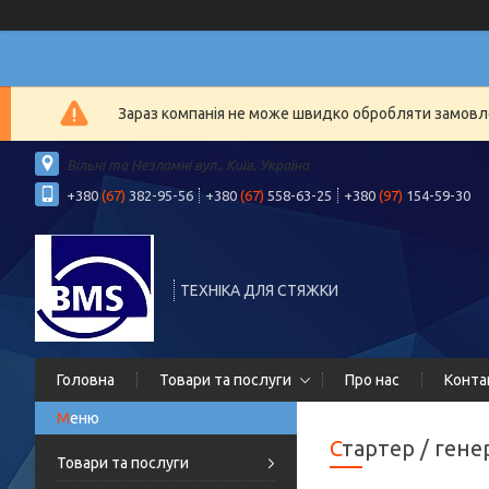
Зараз компанія не може швидко обробляти замовлен
Вільні та Незламні вул., Київ, Україна
+380
(67)
382-95-56
+380
(67)
558-63-25
+380
(97)
154-59-30
ТЕХНІКА ДЛЯ СТЯЖКИ
Головна
Товари та послуги
Про нас
Конта
Стартер / ген
Товари та послуги