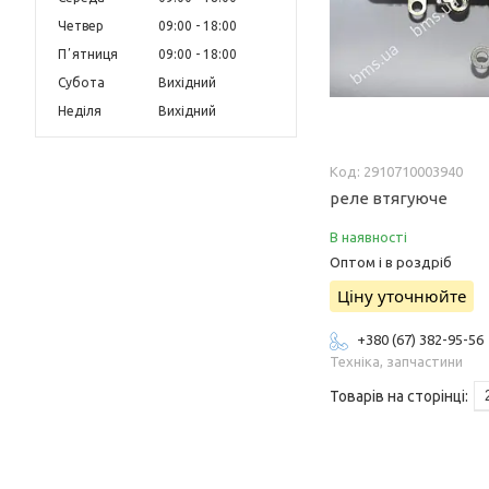
Четвер
09:00
18:00
Пʼятниця
09:00
18:00
Субота
Вихідний
Неділя
Вихідний
2910710003940
реле втягуюче
В наявності
Оптом і в роздріб
Ціну уточнюйте
+380 (67) 382-95-56
Техніка, запчастини