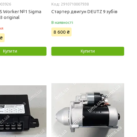
003926
2910710007938
S Worker №1 Sigma
Стартер двигун DEUTZ 9 зубів
 original
В наявності
ня
8 600 ₴
 ₴
Купити
Купити