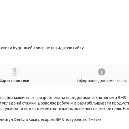
 купити будь-який товар не покидаючи сайту.
Характеристики
Інформація для замовлення
новаційна машина, яка розроблена за передовими технологіями BMS
ри укладанні стяжки. Дозволяє робочим в рази збільшувати продукт
тування та подачі цементно-піщаних розчинів і легких бетонів. Но
вигун Deutz з компресором BMS потужністю 6м3/хв.