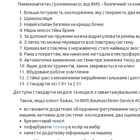
Пневмонагнітач / розчинонасос від BMS – безпечний та ком
Більша потужність охолодження, яку створюють два ве
Шумоізоляція
Новий клапан безпеки на кришці бочки
Міцна зносостійка броня
За допомогою пружини можна відрегулювати ремінь ві
З легкістю можна перевірити всю повітряну систему
Кришка виготовлена з нержавіючої сталі найвищої якос
Рама з покриттям, яке нанесене методом електрофорезу
Автоматичне вимкнення системи при зниженні тиску до
Ящик для інструментів, замок закривається на ключ
Вбудоване робоче освітлення
Стійке шасі з механічними інерційними гальмами і ц
Стандартні осі 1.9т та 2.5т
Доступні стандартні моделі та моделі з завантажувальною 
Також, якщо клієнт бажає, то BMS Baumaschinen Service AG 
встановити додаткове обладнання (регулювання часу п
машини, витяжки для системи охолодження, два оцинкован
брезентовий чохол
пофарбувати
технік
у в колір на вибір
нанести додаткову інформацію на машину