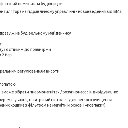
фортний помічник на будівництві:
нтилятора на гідравлічному управлінні - нововведення від BMS
дразу ж на будівельному майданчику
ті
 і є стійким до появи іржи
 2 бар
ентральним регулюванням висоти
лопатою.
зможе зібрати пневмонагнітач / розчинонасос індивідуально:
еремішування, повітряний пістолет для легкого очищення
их кошика з фільтром на магнітній основі і «ковпаки»)