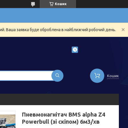
Кошик
ний. Ваша заявка буде оброблена в найближчий робочий день.
Кошик
Пневмонагнітач BMS alpha Z4
Powerbull (зі скіпом) 6м3/хв