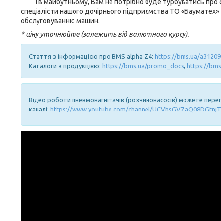
І в майбутньому, Вам не потрібно буде турбуватись про с
спеціалісти нашого дочірнього підприємства ТО «Бауматех»
обслуговуванню машин.
* ціну уточнюйте (залежить від валютного курсу).
Стаття з інформацією про BMS alpha Z4:
https://bms.ua/a31209
Каталоги з продукцією:
https://bms.ua/promo_docs
,
https://bms
Відео роботи пневмонагнітачів (розчинонасосів) можете пере
каналі:
https://www.youtube.com/channel/UCVhsGVZaQ08DGtnjT