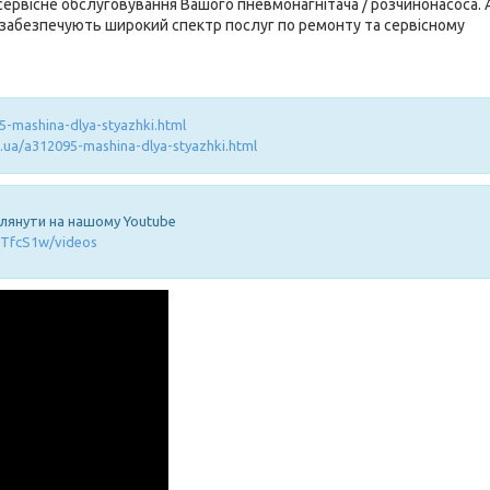
ервісне обслуговування Вашого пневмонагнітача / розчинонасоса.
 забезпечують широкий спектр послуг по ремонту та сервісному
5-mashina-dlya-styazhki.html
.ua/a312095-mashina-dlya-styazhki.html
глянути на нашому Youtube
TfcS1w/videos