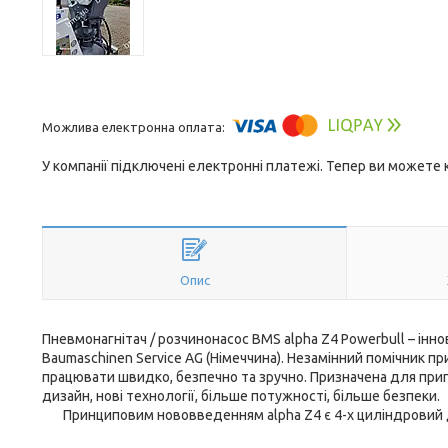
У компанії підключені електронні платежі. Тепер ви можете
Опис
Пневмонагнітач / розчинонасос BMS alpha Z4 Powerbull – ін
Baumaschinen Service AG (Німеччина). Незамінний помічник п
працювати швидко, безпечно та зручно. Призначена для приго
дизайн, нові технології, більше потужності, більше безпеки.
Принциповим нововведенням alpha Z4 є 4-х циліндровий д