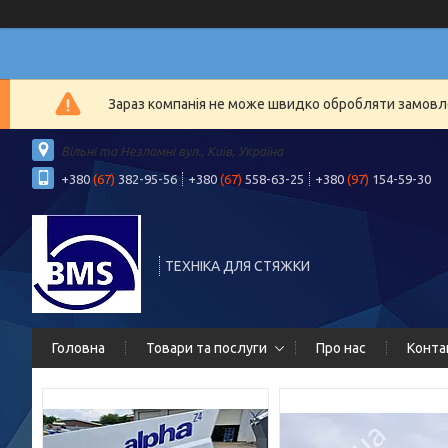
Зараз компанія не може швидко обробляти замовлен
Вільні та Незламні вул., Київ, Україна
+380
(67)
382-95-56
+380
(67)
558-63-25
+380
(97)
154-59-30
ТЕХНІКА ДЛЯ СТЯЖКИ
Головна
Товари та послуги
Про нас
Конта