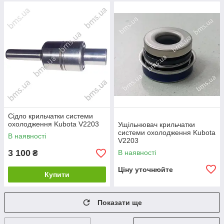
Сідло крильчатки системи
охолодження Kubota V2203
Ущільнювач крильчатки
системи охолодження Kubota
В наявності
V2203
3 100
В наявності
₴
Ціну уточнюйте
Купити
Показати ще