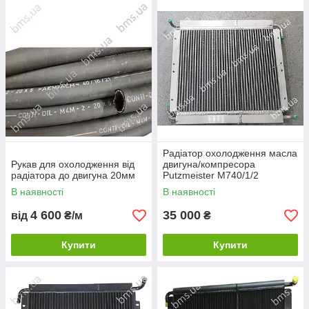
Радіатор охолодження масла
Рукав для охолодження від
двигуна/компресора
радіатора до двигуна 20мм
Putzmeister М740/1/2
В наявності
В наявності
4 600
35 000
від
₴/м
₴
Купити
Купити