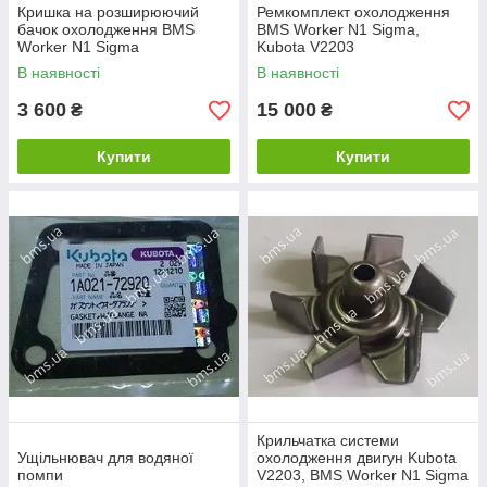
Кришка на розширюючий
Ремкомплект охолодження
бачок охолодження BMS
BMS Worker N1 Sigma,
Worker N1 Sigma
Kubota V2203
В наявності
В наявності
3 600
15 000
₴
₴
Купити
Купити
Крильчатка системи
Ущільнювач для водяної
охолодження двигун Kubota
помпи
V2203, BMS Worker N1 Sigma