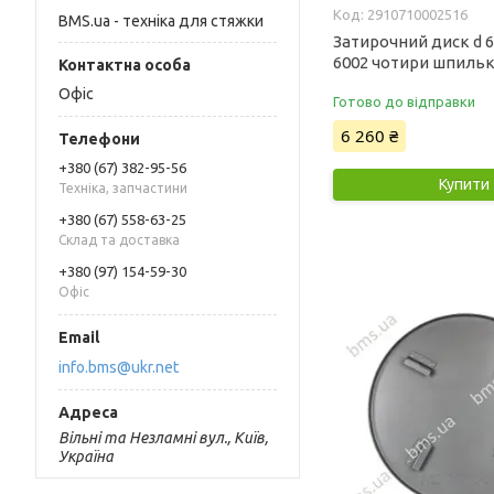
2910710002516
BMS.ua - техніка для стяжки
Затирочний диск d 6
6002 чотири шпиль
Офіс
Готово до відправки
6 260 ₴
+380 (67) 382-95-56
Купити
Техніка, запчастини
+380 (67) 558-63-25
Склад та доставка
+380 (97) 154-59-30
Офіс
info.bms@ukr.net
Вільні та Незламні вул., Київ,
Україна