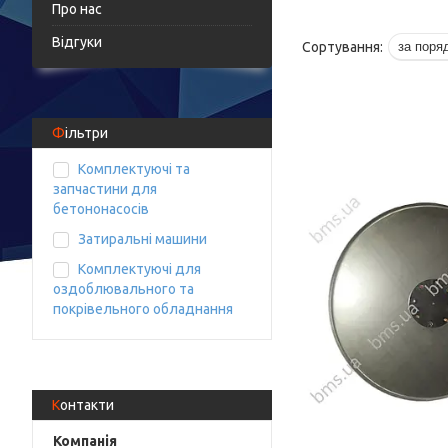
Про нас
Відгуки
Фільтри
Комплектуючі та
запчастини для
бетононасосів
Затиральні машини
Комплектуючі для
оздоблювального та
покрівельного обладнання
Контакти