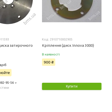
011593
2910710002905
диска затирочного
Кріплення (диск Innova 3000)
В наявності
900 ₴
дріб
нюйте
 382-95-56
Купити
астини