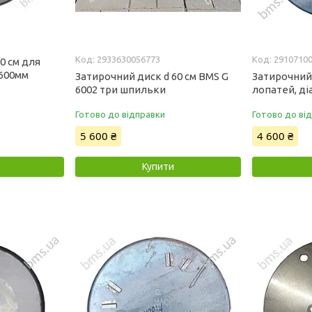
2933630056773
2910710
0 см для
600мм
Затирочний диск d 60 см BMS G
Затирочний 
6002 три шпильки
лопатей, ді
Готово до відправки
Готово до ві
5 600 ₴
4 600 ₴
Купити