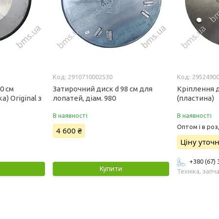
2910710002530
2952490
0 см
Затирочний диск d 98 см для
Кріплення 
) Original з
лопатей, діам. 980
(пластина)
В наявності
В наявності
Оптом і в роз
4 600 ₴
Ціну уточ
+380 (67)
Купити
Техніка, запч