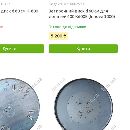
018423
2910710002523
диск d 60 см К-600
Затирочний диск d 60 см для
лопатей 600 К600Е (Innova 3000)
ня
Готово до відправки
5 200 ₴
Купити
Купити