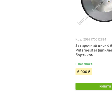
2995170012824
Затирочний диск d 6
Putzmeister (шпилька
бортиком
В наявності
6 000 ₴
Купити