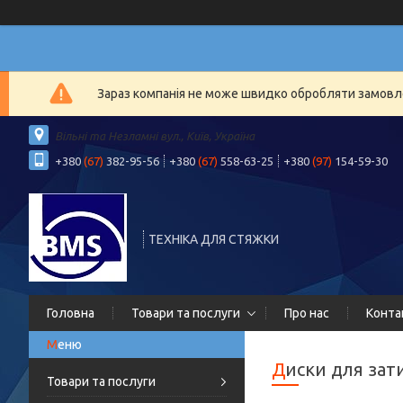
Зараз компанія не може швидко обробляти замовлен
Вільні та Незламні вул., Київ, Україна
+380
(67)
382-95-56
+380
(67)
558-63-25
+380
(97)
154-59-30
ТЕХНІКА ДЛЯ СТЯЖКИ
Головна
Товари та послуги
Про нас
Конта
Диски для за
Товари та послуги