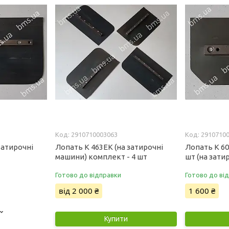
2910710003063
2910710
затирочні
Лопать К 463ЕК (на затирочні
Лопать К 6
машини) комплект - 4 шт
шт (на зати
Готово до відправки
Готово до ві
від 2 000 ₴
1 600 ₴
Купити