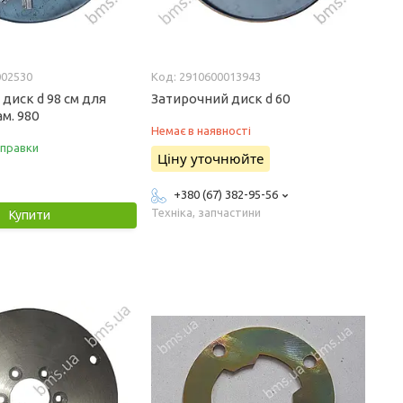
002530
2910600013943
диск d 98 см для
Затирочний диск d 60
ам. 980
Немає в наявності
дправки
Ціну уточнюйте
+380 (67) 382-95-56
Техніка, запчастини
Купити