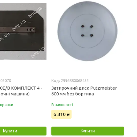
003070
2996880068453
00Е/В КОМПЛЕКТ 4 -
Затирочний диск Putzmeister
рочні машини)
600 мм без бортика
дправки
В наявності
6 310 ₴
Купити
Купити