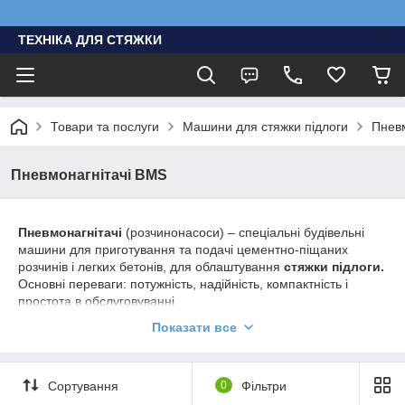
ТЕХНІКА ДЛЯ СТЯЖКИ
Товари та послуги
Машини для стяжки підлоги
Пнев
Пневмонагнітачі BMS
Пневмонагнітачі
(розчинонасоси) – спеціальні будівельні
машини для приготування та подачі цементно-піщаних
розчинів і легких бетонів, для облаштування
стяжки підлоги.
Основні переваги: потужність, надійність, компактність і
простота в обслуговуванні.
Показати все
На нашому сайті представлені різні моделі пневмонагнітачів
(розчинонасосів)
BMS:
Energy 32 A, 63 A
з електричними двигунами
Siemens
Сортування
0
Фільтри
alpha z3