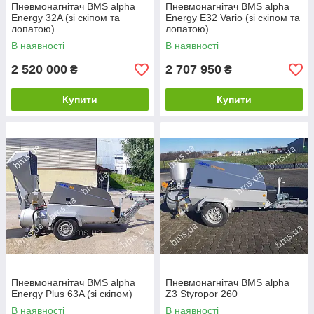
Пневмонагнітач BMS alpha
Пневмонагнітач BMS alpha
Energy 32A (зі скіпом та
Energy E32 Vario (зі скіпом та
лопатою)
лопатою)
В наявності
В наявності
2 520 000
2 707 950
₴
₴
Купити
Купити
Пневмонагнітач BMS alpha
Пневмонагнітач BMS alpha
Energy Plus 63A (зі скіпом)
Z3 Styropor 260
В наявності
В наявності