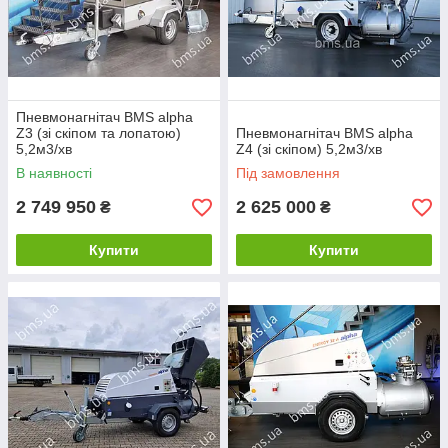
Пневмонагнітач BMS alpha
Z3 (зі скіпом та лопатою)
Пневмонагнітач BMS alpha
5,2м3/хв
Z4 (зі скіпом) 5,2м3/хв
В наявності
Під замовлення
2 749 950
2 625 000
₴
₴
Купити
Купити