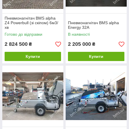
Пневмонагнітач BMS alpha
Z4 Powerbull (зі скіпом) 6м3/
Пневмонагнітач BMS alpha
хв
Energy 32A
Готово до відправки
В наявності
2 824 500
2 205 000
₴
₴
Купити
Купити