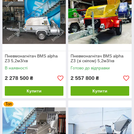
Пневмонагнітач BMS alpha
Пневмонагнітач BMS alpha
Z3 5,2м3/хв
Z3 (зі скіпом) 5,2м3/хв
В наявності
Готово до відправки
2 278 500
2 557 800
₴
₴
Купити
Купити
Топ