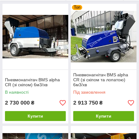
alpha z4,
Топ
alpha CR p
дизельними двигунами
Deutz 2011
і
TD2.2
Пневмонагнітач BMS alpha
Пневмонагнітач BMS alpha
CR (зі скіпом та лопатою)
CR (зі скіпом) 6м3/хв
6м3/хв
В наявності
Під замовлення
2 730 000
2 913 750
₴
₴
Купити
Купити