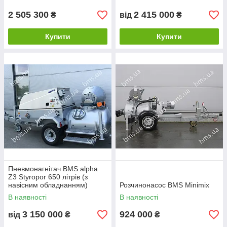
2 505 300
2 415 000
₴
від
₴
Купити
Купити
Пневмонагнітач BMS alpha
Z3 Styropor 650 літрів (з
навісним обладнанням)
Розчинонасос BMS Minimix
В наявності
В наявності
3 150 000
924 000
від
₴
₴