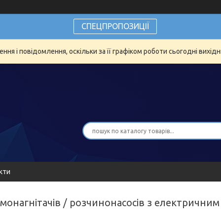
СПЕЦПРОПОЗИЦІЇ
ня і повідомлення, оскільки за її графіком роботи сьогодні вихід
кти
вмонагнітачів / розчинонасосів з електрични