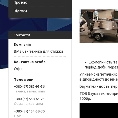
Про нас
Відгуки
Контакти
BMS.ua - техніка для стяжки
Екологічність та
період доби. Чере
Офіс
У пневмонагнітачах (
відповідності до німе
Бауматех - якість, пе
+380 (67) 382-95-56
Техніка, запчастини
ТОВ Бауматех -дочірн
2006р.
+380 (67) 558-63-25
Склад та доставка
+380 (97) 154-59-30
Офіс