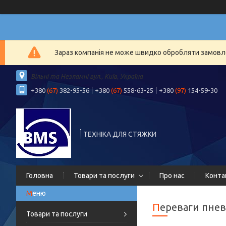
Зараз компанія не може швидко обробляти замовлен
Вільні та Незламні вул., Київ, Україна
+380
(67)
382-95-56
+380
(67)
558-63-25
+380
(97)
154-59-30
ТЕХНІКА ДЛЯ СТЯЖКИ
Головна
Товари та послуги
Про нас
Конта
Переваги пне
Товари та послуги