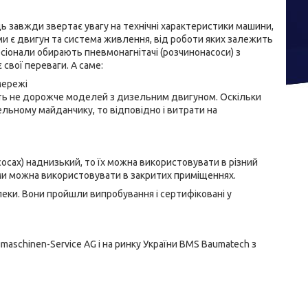
ь завжди звертає увагу на технічні характеристики машини,
ми є двигун та система живлення, від роботи яких залежить
сіонали обирають пневмонагнітачі (розчинонасоси) з
 свої переваги. А саме:
мережі
ть не дорожче моделей з дизельним двигуном. Оскільки
льному майданчику, то відповідно і витрати на
сосах) наднизький, то їх можна використовувати в різний
ами можна використовувати в закритих приміщеннях.
пеки. Вони пройшли випробування і сертифіковані у
aschinen-Service AG і на ринку України BMS Baumatech з