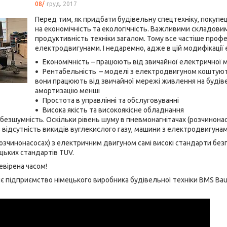
08/
груд. 2017
Перед тим, як придбати будівельну спецтехніку, покупец
на економічність та екологічність. Важливими складови
продуктивність техніки загалом. Тому все частіше профе
електродвигунами. І недаремно, адже в цій модифікації є
Економічність – працюють від звичайної електричної 
Рентабельність – моделі з електродвигуном коштую
вони працюють від звичайної мережі живлення на будіве
амортизацію менші
Простота в управлінні та обслуговуванні
Висока якість та високоякісне обладнання
 безшумність. Оскільки рівень шуму в пневмонагнітачах (розчинона
з відсутність викидів вуглекислого газу, машини з електродвигун
розчинонасосах) з електричним двигуном самі високі стандарти без
цьких стандартів TUV.
ревірена часом!
є підприємство німецького виробника будівельної техніки BMS Baum