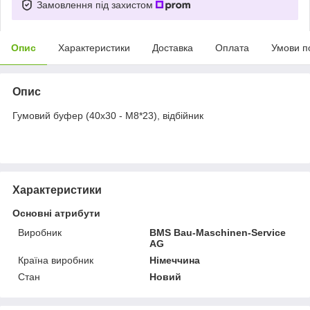
Замовлення під захистом
Опис
Характеристики
Доставка
Оплата
Умови п
Опис
Гумовий буфер (40х30 - М8*23), відбійник
Характеристики
Основні атрибути
Виробник
BMS Bau-Maschinen-Service
AG
Країна виробник
Німеччина
Стан
Новий