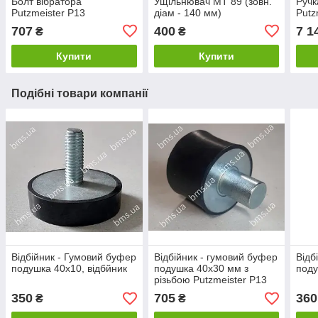
Болт вібратора
Ущільнювач MT 89 (зовн.
Ручк
Putzmeister P13
діам - 140 мм)
Putz
707
400
7 1
₴
₴
Купити
Купити
Подібні товари компанії
Відбійник - Гумовий буфер
Відбійник - гумовий буфер
Відб
подушка 40х10, відбйник
подушка 40x30 мм з
поду
різьбою Putzmeister P13
Original
350
705
360
₴
₴